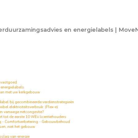
erduurzamingsadvies en energielabels | Move
 vastgoed
 energielabels
an met uw kerkgebouw
ndabel bij gecombineerde verdienstrategieën
ibel elektriciteitsverbruik: (Flex-e)
en vanwege netcongestie?
 tot de eerste 10 WEii licentiehouders
g - Comfortverbetering - Gebouwbehoud
en, niet het gebouw
slag van energie