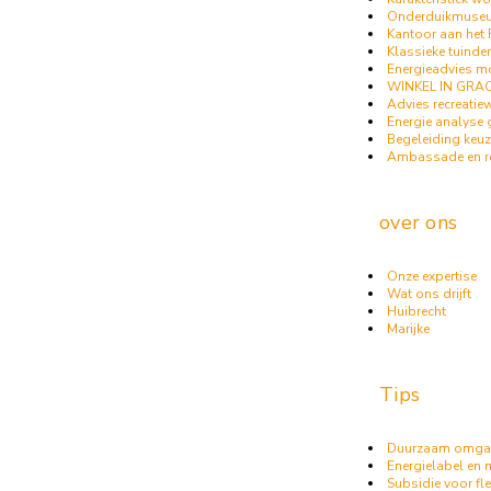
Onderduikmuseu
Kantoor aan het
Klassieke tuinder
Energieadvies m
WINKEL IN GR
Advies recreatie
Energie analyse 
Begeleiding keuz
Ambassade en re
over ons
Onze expertise
Wat ons drijft
Huibrecht
Marijke
Tips
Duurzaam omga
Energielabel en
Subsidie voor flex