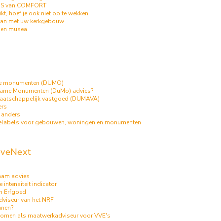
RIJS van COMFORT
ikt, hoef je ook niet op te wekken
an met uw kerkgebouw
s en musea
me monumenten (DUMO)
zame Monumenten (DuMo) advies?
aatschappelijk vastgoed (DUMAVA)
ers
 anders
ielabels voor gebouwen, woningen en monumenten
veNext
aam advies
 intensiteit indicator
m Erfgoed
dviseur van het NRF
nnen?
omen als maatwerkadviseur voor VVE's