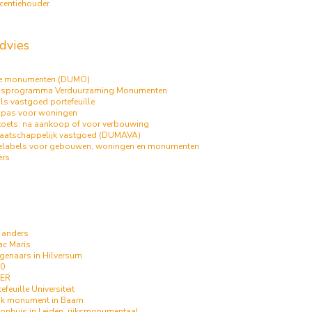
centiehouder
dvies
me monumenten (DUMO)
gsprogramma Verduurzaming Monumenten
ils vastgoed portefeuille
mpas voor woningen
oets: na aankoop of voor verbouwing
aatschappelijk vastgoed (DUMAVA)
ielabels voor gebouwen, woningen en monumenten
ers
 anders
ac Maris
igenaars in Hilversum
80
TER
euille Universiteit
ijk monument in Baarn
oonhuis in Leiden, rijksmonumentaal