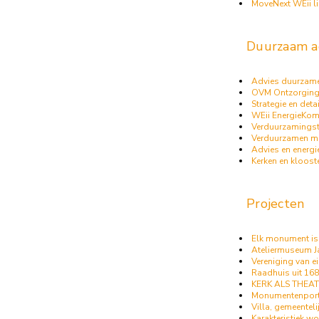
MoveNext WEii li
Duurzaam a
Advies duurza
OVM Ontzorgin
Strategie en deta
WEii EnergieKo
Verduurzamingst
Verduurzamen m
Advies en energ
Kerken en kloost
Projecten
Elk monument is
Ateliermuseum J
Vereniging van e
Raadhuis uit 16
KERK ALS THEA
Monumentenportef
Villa, gemeentel
Karakteristiek w