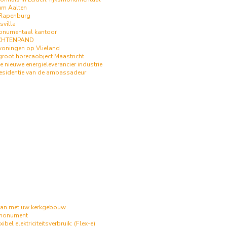
m Aalten
 Rapenburg
svilla
onumentaal kantoor
ACHTENPAND
woningen op Vlieland
groot horecaobject Maastricht
e nieuwe energieleverancier industrie
sidentie van de ambassadeur
an met uw kerkgebouw
 monument
ibel elektriciteitsverbruik: (Flex-e)