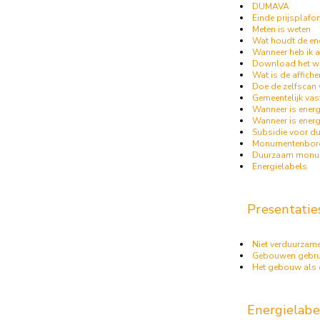
DUMAVA
Einde prijsplafo
Meten is weten
Wat houdt de ene
Wanneer heb ik a
Download het wh
Wat is de affiche
Doe de zelfscan
Gemeentelijk vas
Wanneer is energ
Wanneer is ener
Subsidie voor 
Monumentenbor
Duurzaam monum
Energielabels
Presentatie
Niet verduurzam
Gebouwen gebrui
Het gebouw als 
Energielabe