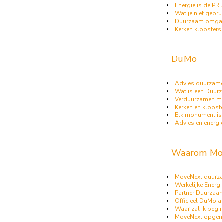
Energie is de P
Wat je niet gebru
Duurzaam omga
Kerken klooster
DuMo
Advies duurza
Wat is een Duur
Verduurzamen m
Kerken en kloost
Elk monument is
Advies en energ
Waarom Mo
MoveNext duurz
Werkelijke Energie
Partner Duurzaa
Officieel DuMo a
Waar zal ik begi
MoveNext opgen