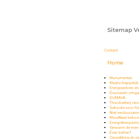
Sitemap V
Contact
Home
Monumenten
Maatschappelijk
Energieadvies en
Duurzaam omga
DUMAVA
Thuisbatterij re
Subsidie voor flex
Niet verduurzam
MoveNext behoort
Energiebesparin
Verwarm de mens
Even bellen?
Opwekking en op