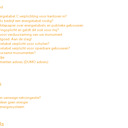
nd
rgielabel C verplichting voor kantoren in?
ls bedrijf een energielabel nodig?
itepapier over energielabels en publieke gebouwen
ringsplicht en geldt dit ook voor mij?
 voor verduurzaming van uw monument
tgoed: Aan de slag!
ielabel verplicht voor scholen?
gielabel verplicht voor openbare gebouwen?
duurzame monumenten?
dje
enten advies (DUMO advies)
s
en vanwege netcongestie?
ken geen energie
energiesysteem
ls