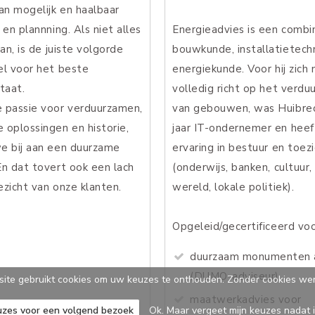
an mogelijk en haalbaar
 en plannning. Als niet alles
Energieadvies is een combi
kan, is de juiste volgorde
bouwkunde, installatietech
el voor het beste
energiekunde. Voor hij zich
taat.
volledig richt op het verd
 passie voor verduurzamen,
van gebouwen, was Huibre
 oplossingen en historie,
jaar IT-ondernemer en heef
e bij aan een duurzame
ervaring in bestuur en toez
En dat tovert ook een lach
(onderwijs, banken, cultuur,
ezicht van onze klanten.
wereld, lokale politiek).
Opgeleid/gecertificeerd voo
duurzaam monumenten 
(DUMO-adviseur)
ite gebruikt cookies om uw keuzes te onthouden. Zonder cookies werk
maatwerkadvies voor
uzes voor een volgend bezoek
Ok. Maar vergeet mijn keuzes nadat 