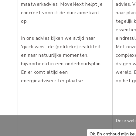
maatwerkadvies, MoveNext helpt je
advies. V
concreet vooruit de duurzame kant
naar plan
op.
tegelijk 
essentie
In ons advies kijken we altijd naar
eindresul
'quick wins', de (politieke) realititeit
Met onze
en naar natuurlijke momenten,
complexe
bijvoorbeeld in een onderhoudsplan.
dragen w
En er komt altijd een
wereld. 
energieadviseur ter plaatse.
op het g
Deze webs
Ok. En onthoud mijn ke