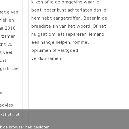
kijken of je de omgeving waar je
bent, beter kunt achterlaten dan je
natie van
hem hebt aangetroffen. Beter in de
niek en
breedste zin van het woord. Of het
 na 2018
nu gaat om iets repareren, iemand
uurzamen
een handje helpen, rommel
cht 20
opruimen of vastgoed
t veel
verduurzamen.
icht
 grafische
r:
advies
t het niet
ik de browser heb gesloten