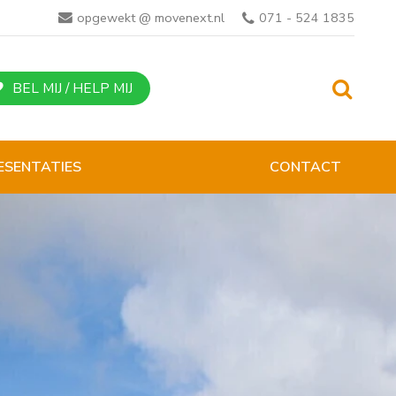
opgewekt @ movenext.nl
071 - 524 1835
BEL MIJ / HELP MIJ
ESENTATIES