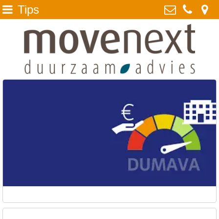
Tips
Home
MoveNext BV
Ockenrode 14, 2352 JH
DuMo
Leiderdorp
Waarom MoveNext
071 - 524 1835
opgewekt @ movenext.nl
Duurzaam advies
Kvk: MoveNext - duurzaam advies
Projecten
- 28085829
over ons
BTWnr: NL808888894B01
Tips
Presentaties