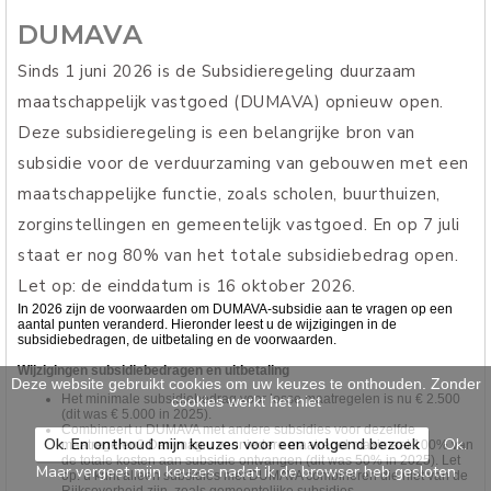
DUMAVA
Sinds 1 juni 2026 is de Subsidieregeling duurzaam
maatschappelijk vastgoed (DUMAVA) opnieuw open.
Deze subsidieregeling is een belangrijke bron van
subsidie voor de verduurzaming van gebouwen met een
maatschappelijke functie, zoals scholen, buurthuizen,
zorginstellingen en gemeentelijk vastgoed. En op 7 juli
staat er nog 80% van het totale subsidiebedrag open.
Let op: de einddatum is 16 oktober 2026.
In 2026 zijn de voorwaarden om DUMAVA-subsidie aan te vragen op een
aantal punten veranderd. Hieronder leest u de wijzigingen in de
subsidiebedragen, de uitbetaling en de voorwaarden.
Wijzigingen subsidiebedragen en uitbetaling
Deze website gebruikt cookies om uw keuzes te onthouden. Zonder
Het minimale subsidiebedrag voor losse maatregelen is nu € 2.500
cookies werkt het niet
(dit was € 5.000 in 2025).
Combineert u DUMAVA met andere subsidies voor dezelfde
Ok. En onthoud mijn keuzes voor een volgend bezoek
Ok.
maatregelen? Dan mag u voor iedere maatregel maximaal 100% van
de totale kosten aan subsidie ontvangen (dit was 50% in 2025). Let
Maar vergeet mijn keuzes nadat ik de browser heb gesloten
op: u kunt alleen subsidies met DUMAVA combineren die niet van de