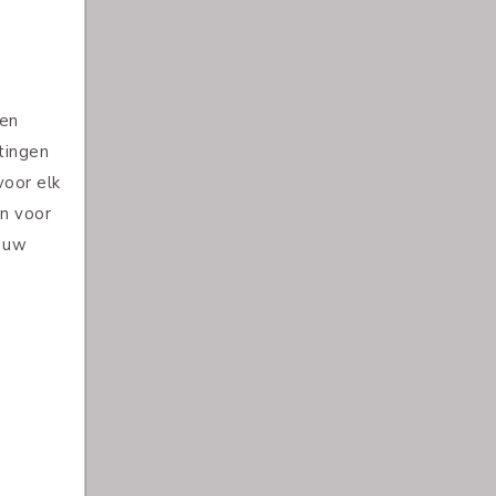
u? Welke
 uw
ft u voor
eft deze
satie om
et de
en
 ndoige
esluit