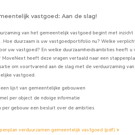
is uw vastgoedportifolio n
verplichtingen gelden voor
vastgoed? En welke
duurzaamheidsambities hee
elk gebouw? MoveNext he
vragen vertaald naar een
stappenplan voor inventari
voortvarend aan de slag m
verduurzaming van uw
gemeentelijke vastgoed.
Maak een lijst van
gemeentelijke gebouw
Verzamel per object de
informatie
Neem per gebouw een b
over de ambities