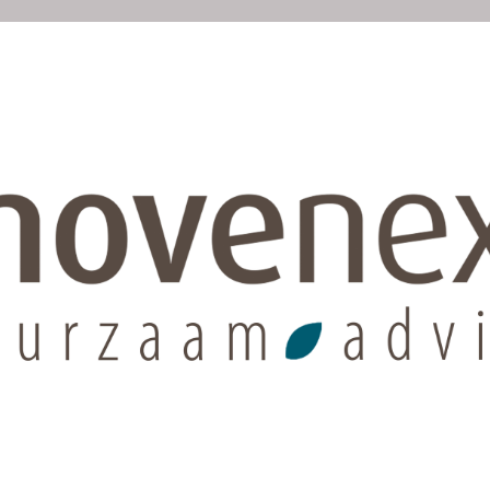
ZAAM ADVIES
PROJECTEN
OVER ONS
TIPS
PR
Gemeentelijk vastgo
Aan de slag!
De verduurzaming van het
gemeentelijk vastgoed beg
inzicht en overzicht. Hoe 