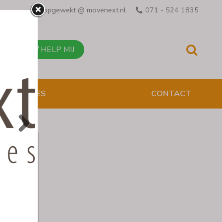
opgewekt @ movenext.nl
071 - 524 1835
BEL MIJ / HELP MIJ
ESENTATIES
ed:
int met
duurzaam