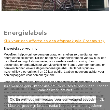
Energielabels
Klik voor een offerte en een afspraak (via Greenwise).
Energielabel woning
MoveNext helpt woningeigenaren graag om snel en zorgvuldig aan een
energielabel te komen. Dit kan nodig zijn voor het verkopen van uw huis, een
hypotheekkorting of als nulmeting voor verdere verduurzaming. Een
deskundige energieadviseur van MoveNext komt langs voor een opname en
berekent binnen enkele dagen het energielabel. Het label is publiek
inzichtelijk via ep-online.nl en 10 jaar geldig. Laat uw gegevens achter voor
een prijsopgave voor een energielabel.
Voor rijksmonumenten, provinciale en gemeentelijke monumenten is een
energielabel niet verplicht. Toch heeft het nut om te kijken naar
Deze website gebruikt cookies om uw keuzes te onthouden. Zonder
verduurzamingen in uw monument. Men onderschat vaak hoeveel
cookies werkt het niet
energiebesparende maatregelen mogen in een momnumentaal pand. Zo
kan je in sommige gemeenten onder bepaalde voorwaarden zonnepanelen
Ok. En onthoud mijn keuzes voor een volgend bezoek
Ok.
op een monumentaal dak plaatsen. En het warmteverlies via ramen halveert
door plaatsing van vaak toegestaande voorzetramen. Onze
Maar vergeet mijn keuzes nadat ik de browser heb gesloten
energieadviseurs hebben uitgebreide ervaring met historische panden.
MoveNext werkt als DuMo-adviseur samen met het Restauratiefonds. U kunt