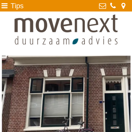
Tips
Home
MoveNext BV
Ockenrode 14, 2352 JH
DuMo
Leiderdorp
Waarom MoveNext
071 - 524 1835
opgewekt @ movenext.nl
Duurzaam advies
Kvk: MoveNext - duurzaam advies
Projecten
- 28085829
over ons
BTWnr: NL808888894B01
Tips
Presentaties