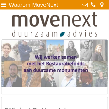
Waarom MoveNext
Home
MoveNext BV
Ockenrode 14, 2352 JH
DuMo
Leiderdorp
Waarom MoveNext
071 - 524 1835
opgewekt @ movenext.nl
Duurzaam advies
Kvk: MoveNext - duurzaam advies
Projecten
- 28085829
over ons
BTWnr: NL808888894B01
Tips
Presentaties