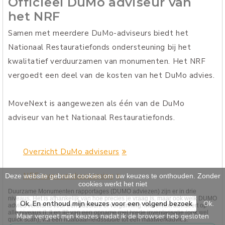
Officieel DuMo adviseur van
het NRF
Samen met meerdere DuMo-adviseurs biedt het
Nationaal Restauratiefonds ondersteuning bij het
kwalitatief verduurzamen van monumenten. Het NRF
vergoedt een deel van de kosten van het DuMo advies.
MoveNext is aangewezen als één van de DuMo
adviseur van het Nationaal Restauratiefonds.
Overzicht DuMo adviseurs
NRF over verduurzaming
Deze website gebruikt cookies om uw keuzes te onthouden. Zonder
cookies werkt het niet
Duurzame Monumenten rapportages (DUMO adviezen) zijn er in drie
niveaus. Het is afhankelijk van hoe precies je vraag is, maar ook welk DUMO
Ok. En onthoud mijn keuzes voor een volgend bezoek
Ok.
advies vereist is voor een subsidie of vergunning. MoveNext adviseert op
alle niveaus (I, II en III) van een opname met brede inventarisatie (ook wel
Maar vergeet mijn keuzes nadat ik de browser heb gesloten
quick scan), via een haalbaarheidsstudie tot een maatwerkadvies.