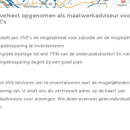
energiebesparing te inventa
Een belangrijke bijdrage to
75% van de onderzoekskos
niet voor niets. Energiebes
begint bij een goed plan.
Wij helpen VVE besturen om te inven
wat de mogelijkheden voor verduurz
U vindt ons als vertrouwd adres op 
van maatwerkadviseurs voor wonin
doen evenwel geen individuele won