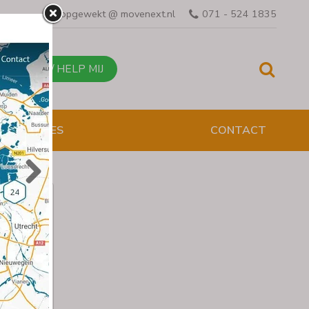
opgewekt @ movenext.nl
071 - 524 1835
BEL MIJ / HELP MIJ
ESENTATIES
n als
oor
e
 om de