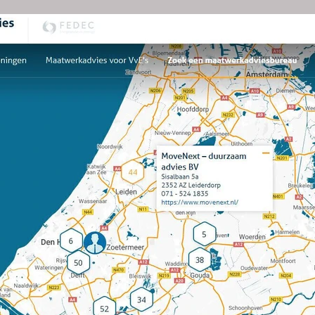
ZAAM ADVIES
PROJECTEN
OVER ONS
TIPS
PR
MoveNext opgenome
maatwerkadviseur v
VVE's
De RVO biedt aan VVE's d
mogelijkheid voor subsidie
mogelijkheden voor