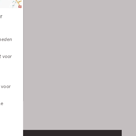
riseren.
t wel
ten! En
paring
tariseren
aming zijn.
de kaart
gen. We
ingen,