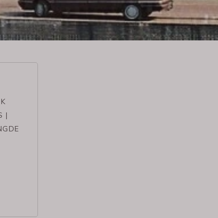
EK
 |
NGDE