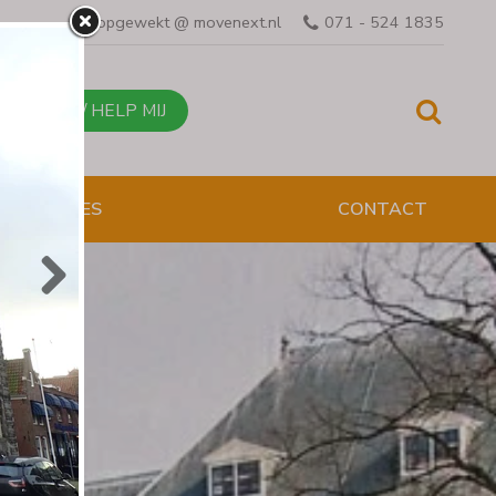
opgewekt @ movenext.nl
071 - 524 1835
BEL MIJ / HELP MIJ
ESENTATIES