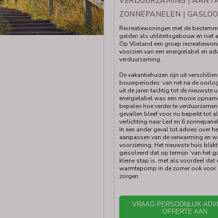
VERDUURZAMING | AANT
ZONNEPANELEN | GASLOO
Recreatiewoningen met de bestemmi
gelden als utiliteitsgebouw en niet 
Op Vlieland een groep recreatiewon
voorzien van een energielabel en ad
verduurzaming.
De vakantiehuizen zijn uit verschille
bouwperiodes: van net na de oorlog
uit de jaren tachtig tot de nieuwste u
energielabel was een mooie opnam
bepalen hoe verder te verduurzamen.
gevallen bleef voor nu beperkt tot al
verlichting naar Led en 6 zonnepane
In een ander geval tot advies over he
aanpassen van de verwarming en 
voorziening. Het nieuwste huis blijk
geisoleerd dat op termijn 'van het ga
kleine stap is, met als voordeel dat 
warmtepomp in de zomer ook voor 
zorgen.
VRAAG PERSOONLIJK ADV
OFFERTE AAN