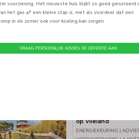
Monumentenportefeuill
Universiteit
Advies recreatiewon
op Vlieland
ENERGIEKEURING | ADVIE