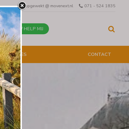
opgewekt @ movenext.nl
071 - 524 1835
BEL MIJ / HELP MIJ
ESENTATIES