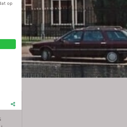
e
ingen
S