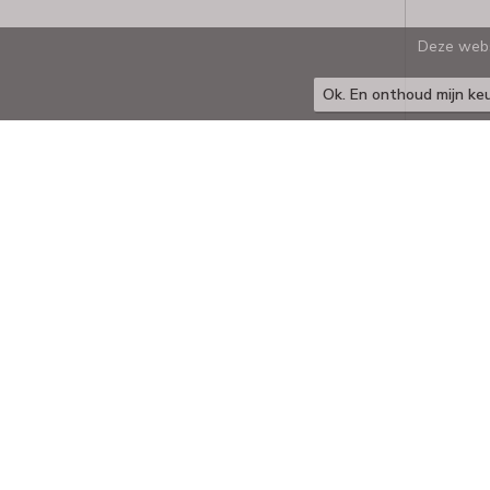
Deze webs
Ok. En onthoud mijn ke
MoveNext BV
Ockenrode 14, 2352 JH Leiderdorp
071 - 524 1835
opgewekt @ movenext.nl
Kvk: MoveNext - duurzaam advies - 28085829
BTWnr: NL808888894B01
Contactformulier