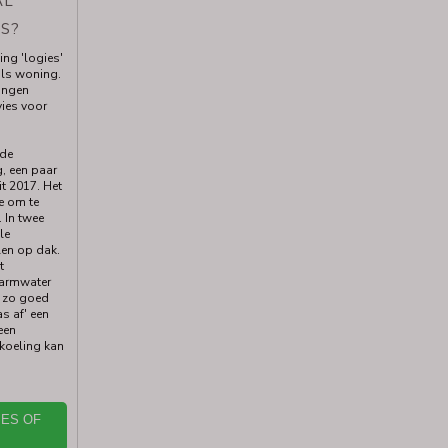
AL
S?
ng 'logies'
als woning.
ingen
vies voor
nde
, een paar
it 2017. Het
e om te
 In twee
le
len op dak.
t
warmwater
t zo goed
s af' een
een
koeling kan
IES OF