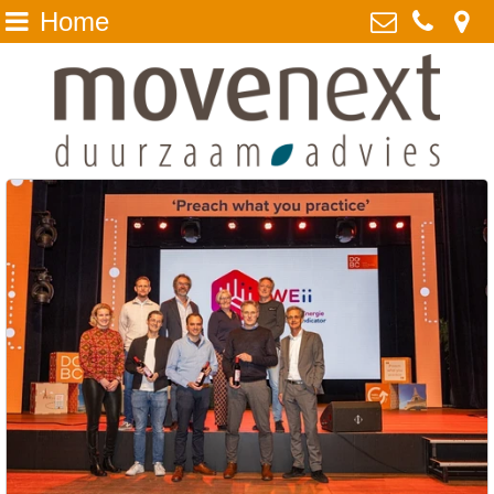
Home
Home
MoveNext BV
Ockenrode 14, 2352 JH
DuMo
Leiderdorp
Waarom MoveNext
071 - 524 1835
opgewekt @ movenext.nl
Duurzaam advies
Kvk: MoveNext - duurzaam advies
Projecten
- 28085829
over ons
BTWnr: NL808888894B01
Tips
Presentaties