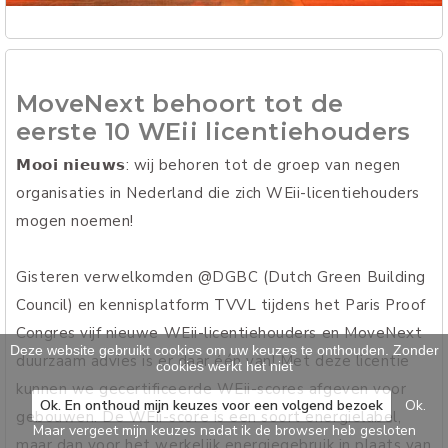
MoveNext behoort tot de
eerste 10 WEii licentiehouders
𝗠𝗼𝗼𝗶 𝗻𝗶𝗲𝘂𝘄𝘀: wij behoren tot de groep van negen
organisaties in Nederland die zich WEii-licentiehouders
mogen noemen!
Gisteren verwelkomden @DGBC (Dutch Green Building
Council) en kennisplatform TVVL tijdens het Paris Proof
Congres vijf nieuwe WEii-licentiehouders en MoveNext
Deze website gebruikt cookies om uw keuzes te onthouden. Zonder
duurzaam advies is er daar één van! Met deze licentie
cookies werkt het niet
kunnen we gecertificeerde WEii-scores afgeven voor
Ok. En onthoud mijn keuzes voor een volgend bezoek
Ok.
gebouwen. De WEii-score is een soort energielabel,
Maar vergeet mijn keuzes nadat ik de browser heb gesloten
maar dan voor het werkelijk energiegebruik in plaats van