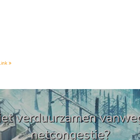
iet verduurzamen vanwe
netcongestie?