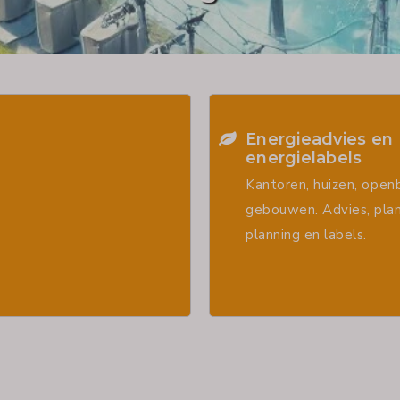
Energieadvies en
energielabels
Kantoren, huizen, open
gebouwen. Advies, pla
planning en labels.