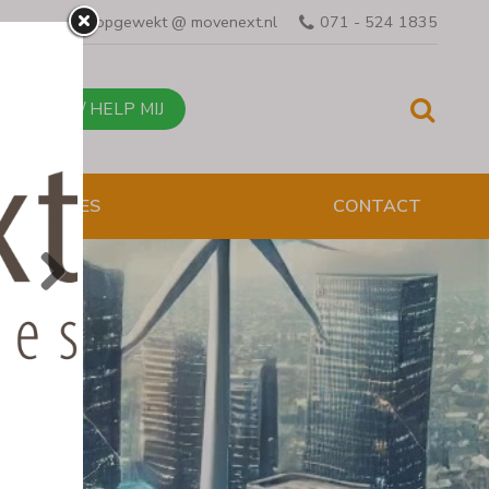
opgewekt @ movenext.nl
071 - 524 1835
BEL MIJ / HELP MIJ
ESENTATIES