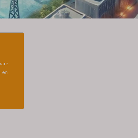
bare
n en