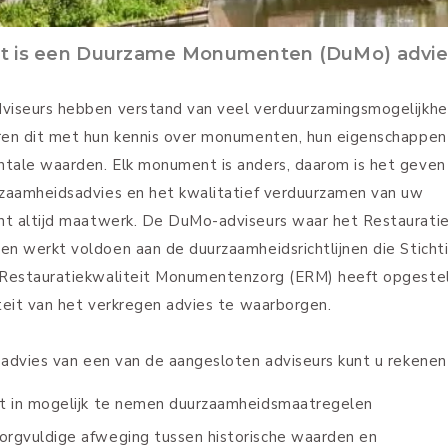
combineren dit met hun ken
monumenten, hun eigensch
monumentale waarden. Elk
monument is anders, daarom
geven van een duurzaamhe
en het kwalitatief verduur
van uw monument altijd ma
De DuMo-adviseurs waar h
Restauratiefonds mee sam
voldoen aan de
duurzaamheidsrichtlijnen di
Stichting Erkende
Restauratiekwaliteit
Monumentenzorg (ERM) he
opgesteld om de kwaliteit
verkregen advies te waarb