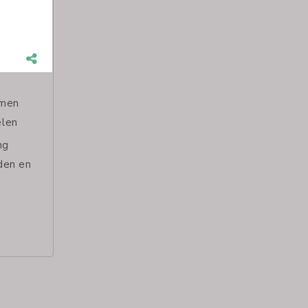
n de
 u
emen
elen
ng
den en