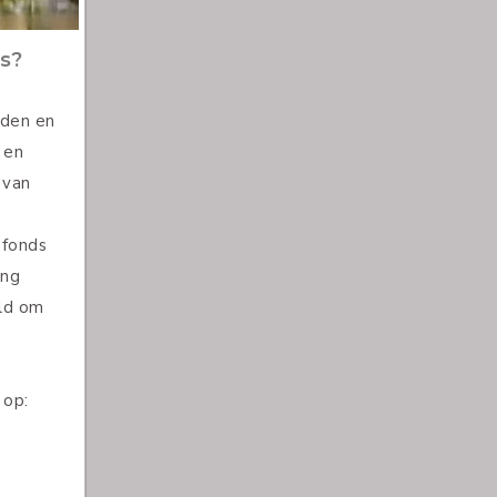
nis over
appen en
 is het
idsadvies
zamen
atwerk.
et
en werkt
e
eft
 van het
orgen.