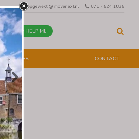
opgewekt @ movenext.nl
071 - 524 1835
BEL MIJ / HELP MIJ
ESENTATIES
e
)
rstand
den en