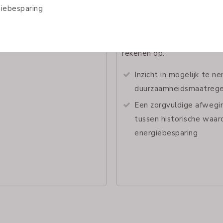
Met een advies van een va
aangesloten adviseurs kunt
rekenen op:
Inzicht in mogelijk te n
duurzaamheidsmaatreg
Een zorgvuldige afwegi
tussen historische waar
energiebesparing