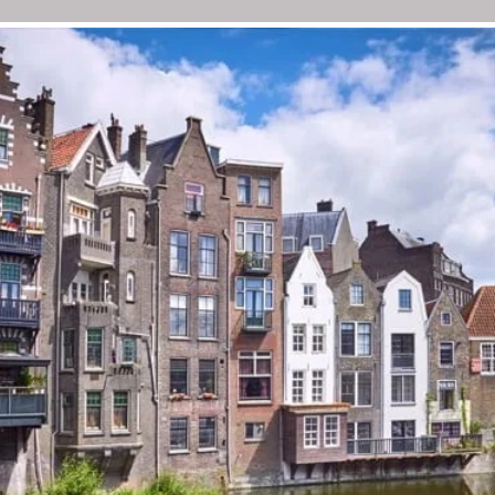
ZAAM ADVIES
PROJECTEN
OVER ONS
TIPS
PR
Wat is een Duurzam
Monumenten (DuMo
advies?
DuMo-adviseurs hebben ve
van veel
verduurzamingsmogelijkhe